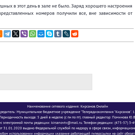
шных в этот день в зале не было. Заряд хорошего настроения
представленных номеров получили все, вне зависимости от
Наименование сетевого издания: Кирсанов.Онлайн
редитель: Муниципальное бюджетное учреждение "Телерадиокомпания "Кирсанов". 
Периодичность выхода: 5 дней в неделю (с пн по пт). главный редактор: Поминова Ю.В
с электронной почты редакции: kirsanovtv@mail.ru. Телефон редакции: (475-37) 3-
т 31.01.2020 выдано Федеральной службой по надзору в сфере связи, информацион
юбом использовании информации указание работающей гиперссылки на сайт обязат