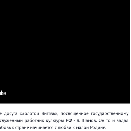
е досуга «Золотой Витязь», посвященное государственному
служенный работник культуры РФ - В. Шамов. Он то и задал
юбовь к стране начинается с любви к малой Родине.