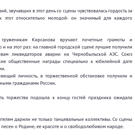
ий, звучавших в этот день со сцены чувствовалась гордость за
ник этот относительно молодой- он значимый для каждого
труженикам Кирсанова вручают почетные грамоты и
 и на этот раз: на главной городской сцене лучшие получили
овам ликвидаторов аварии на Чернобыльской АЭС. Союз
кие общественные награды специально к юбилейной дате
ии.
ряющий личность, в торжественной обстановке получили и
ными гражданами России.
сть торжества подошла к концу гостей праздника ожидала
телям дарили не только танцевальные коллективы. Со сцены
 песен о Родине, ее красоте и о свободолюбивом народе.