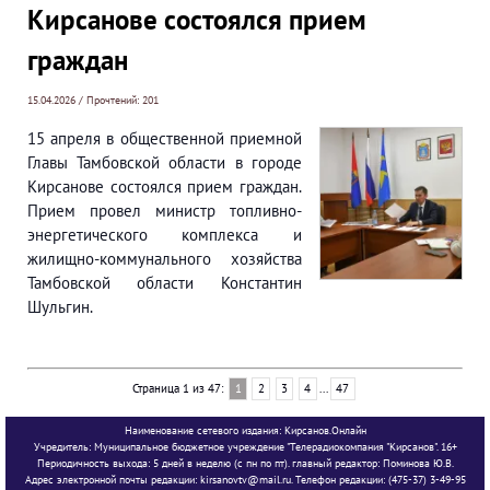
Кирсанове состоялся прием
граждан
15.04.2026 / Прочтений: 201
15 апреля в общественной приемной
Главы Тамбовской области в городе
Кирсанове состоялся прием граждан.
Прием провел министр топливно-
энергетического комплекса и
жилищно-коммунального хозяйства
Тамбовской области Константин
Шульгин.
Страница 1 из 47:
1
2
3
4
...
47
Наименование сетевого издания: Кирсанов.Онлайн
Учредитель: Муниципальное бюджетное учреждение "Телерадиокомпания "Кирсанов". 16+
Периодичность выхода: 5 дней в неделю (с пн по пт). главный редактор: Поминова Ю.В.
Адрес электронной почты редакции: kirsanovtv@mail.ru. Телефон редакции: (475-37) 3-49-95