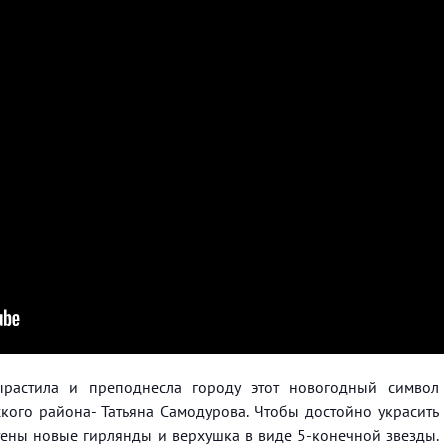
ырастила и преподнесла городу этот новогодный символ
кого района- Татьяна Самодурова. Чтобы достойно украсить
ены новые гирлянды и верхушка в виде 5-конечной звезды.