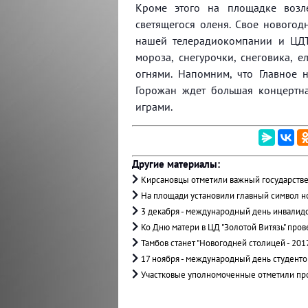
Кроме этого на площадке возл
светящегося оленя. Свое нового
нашей телерадиокомпании и ЦДТ
мороза, снегурочки, снеговика, е
огнями. Напомним, что Главное 
Горожан ждет большая концертн
играми.
Другие материалы:
Кирсановцы отметили важный государств
На площади установили главный символ н
3 декабря - международный день инвалид
Ко Дню матери в ЦД "Золотой Витязь" про
Тамбов станет "Новогодней столицей - 201
17 ноября - международный день студенто
Участковые уполномоченные отметили пр