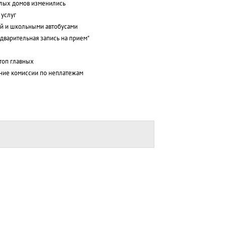
лых домов изменились
 услуг
ой и школьными автобусами
дварительная запись на прием"
 топ главных
ние комиссии по неплатежам