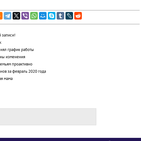
 записи!
к
енял график работы
ены изменения
семьям проактивно
нов за февраль 2020 года
ая мама