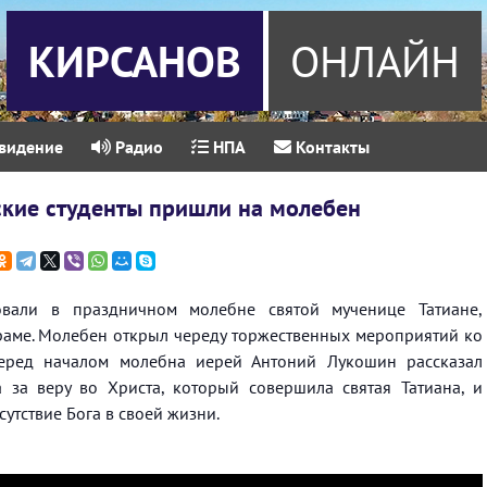
КИРСАНОВ
ОНЛАЙН
видение
Радио
НПА
Контакты
ские студенты пришли на молебен
вовали в праздничном молебне святой мученице Татиане,
раме. Молебен открыл череду торжественных мероприятий ко
Перед началом молебна иерей Антоний Лукошин рассказал
а за веру во Христа, который совершила святая Татиана, и
утствие Бога в своей жизни.