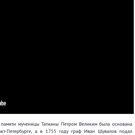
 памяти мученицы Татианы Петром Великим была основана
нкт-Петербурге, а в 1755 году граф Иван Шувалов подал