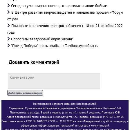
Сегодня гуманитарная помощь отправилась нашим бойцам
В Центре развития творчества детей и юношества прошел «Форум
отцов»
Плановые отключения электроснабжения с 18 по 21 октября 2022
года
Опрос "Мы за здоровый образ жизни"
"Поезд Победы" вновь прибыл в Тамбовскую область
Добавить комментарий
Наименование сетевого издания: Кирсанов.Онлайн
Учредитель: Муниципальное бюджетное учреждение "Телерадиокомпания "Кирсанов". 16+
Периодичность выхода: 5 дней в неделю (с пн по пт). главный редактор: Поминова Ю.В.
Адрес электронной почты редакции: kirsanovtv@mail.ru. Телефон редакции: (475-37) 3-49-95
Реестровая запись СМИ Эл №ФС77-77791 от 31.01.2020 выдано Федеральной службой по надзору в
сфере связи, информационных технологий и массовых коммуникаций.
При любом использовании информации указание работающей гиперссылки на сайт обязательна.