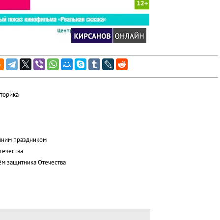
сторика
нним праздником
течества
ём защитника Отечества