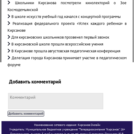
Школьники Кирсанова посмотрели кинолекторий о Зое
Космодемьянской
В школе искусств учебный год начался с концертной программы
Реализация федерального проекта «Успех каждого ребенка» в
Кирсанове
Для кирсановских школьников прозвенел первый звонок
В кирсановской школе прошли всероссийские учения
В Кирсанове прошла августовская педагогическая конференция
Делегация города Кирсанова принимает участие в педагогическом
форуме
Добавить комментарий
Наименование сетевого издания: Кирсанов.Онлайн
Учредитель: Муниципальное бюджетное учреждение "Телерадиокомпания "Кирсанов". 16+
Периодичность выхода: 5 дней в неделю (с пн по пт). главный редактор: Поминова Ю.В.