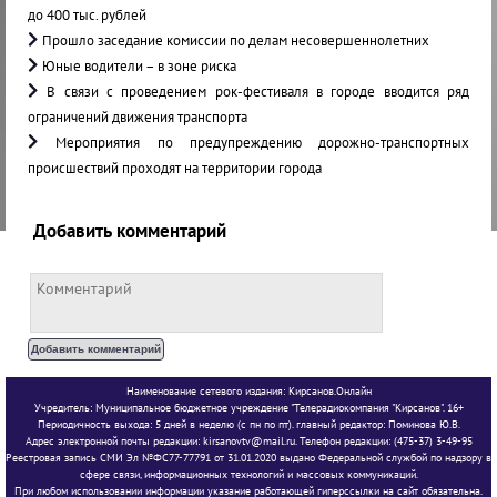
до 400 тыс. рублей
Прошло заседание комиссии по делам несовершеннолетних
Юные водители – в зоне риска
В связи с проведением рок-фестиваля в городе вводится ряд
ограничений движения транспорта
Мероприятия по предупреждению дорожно-транспортных
происшествий проходят на территории города
Добавить комментарий
Наименование сетевого издания: Кирсанов.Онлайн
Учредитель: Муниципальное бюджетное учреждение "Телерадиокомпания "Кирсанов". 16+
Периодичность выхода: 5 дней в неделю (с пн по пт). главный редактор: Поминова Ю.В.
Адрес электронной почты редакции: kirsanovtv@mail.ru. Телефон редакции: (475-37) 3-49-95
Реестровая запись СМИ Эл №ФС77-77791 от 31.01.2020 выдано Федеральной службой по надзору в
сфере связи, информационных технологий и массовых коммуникаций.
При любом использовании информации указание работающей гиперссылки на сайт обязательна.