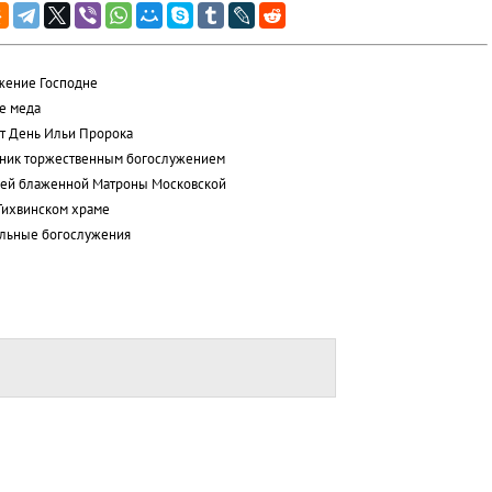
жение Господне
е меда
т День Ильи Пророка
дник торжественным богослужением
ощей блаженной Матроны Московской
 Тихвинском храме
альные богослужения