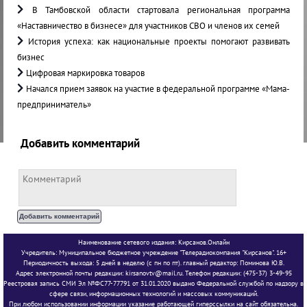
В Тамбовской области стартовала региональная программа
«Наставничество в бизнесе» для участников СВО и членов их семей
История успеха: как национальные проекты помогают развивать
бизнес
Цифровая маркировка товаров
Начался прием заявок на участие в федеральной программе «Мама-
предприниматель»
Добавить комментарий
Наименование сетевого издания: Кирсанов.Онлайн
Учредитель: Муниципальное бюджетное учреждение "Телерадиокомпания "Кирсанов". 16+
Периодичность выхода: 5 дней в неделю (с пн по пт). главный редактор: Поминова Ю.В.
Адрес электронной почты редакции: kirsanovtv@mail.ru. Телефон редакции: (475-37) 3-49-95
Реестровая запись СМИ Эл №ФС77-77791 от 31.01.2020 выдано Федеральной службой по надзору в
сфере связи, информационных технологий и массовых коммуникаций.
При любом использовании информации указание работающей гиперссылки на сайт обязательна.