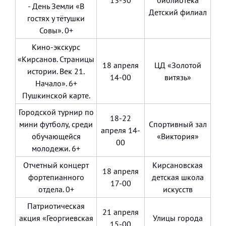
13-30
библиотека
- День Земли «В
Детский филиал
гостях у тётушки
Совы». 0+
Кино-экскурс
«Кирсанов. Страницы
18 апреля
ЦД «Золотой
истории. Век 21.
14-00
витязь»
Начало». 6+
Пушкинской карте.
Городской турнир по
18-22
мини футболу, среди
Спортивный зал
апреля 14-
обучающейся
«Виктория»
00
молодежи. 6+
Отчетный концерт
Кирсановская
18 апреля
фортепианного
детская школа
17-00
отдела. 0+
искусств
Патриотическая
21 апреля
акция «Георгиевская
Улицы города
15-00