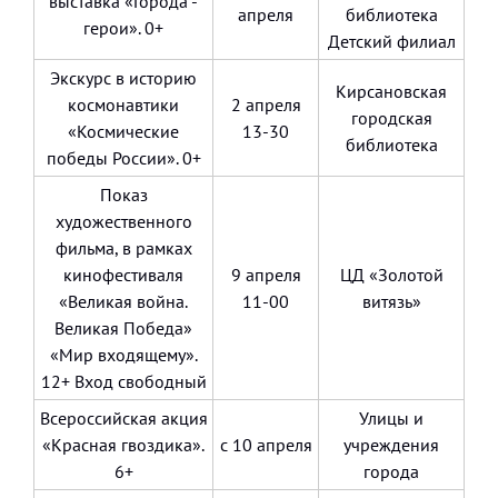
выставка «Города -
апреля
библиотека
герои». 0+
Детский филиал
Экскурс в историю
Кирсановская
космонавтики
2 апреля
городская
«Космические
13-30
библиотека
победы России». 0+
Показ
художественного
фильма, в рамках
кинофестиваля
9 апреля
ЦД «Золотой
«Великая война.
11-00
витязь»
Великая Победа»
«Мир входящему».
12+ Вход свободный
Всероссийская акция
Улицы и
«Красная гвоздика».
с 10 апреля
учреждения
6+
города