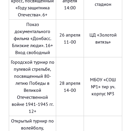
кросс, посвященный
апреля
стадион
«Году защитника
14:00
Отечества». 6+
Показ
документального
26 апреля
ЦД «Золотой
фильма «Донбасс.
11-00
витязь»
Близкие люди». 16+
Вход свободный
Городской турнир по
пулевой стрельбе,
посвященный 80-
МБОУ «СОШ
летию Победы в
28 апреля
№1» тир уч.
Великой
14-00
корпус №3
Отечественной
войне 1941-1945 гг.
12+
Открытый турнир по
волейболу,