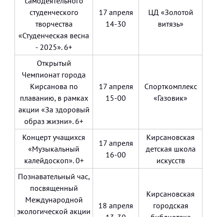
самодеятельного
студенческого
17 апреля
ЦД «Золотой
творчества
14-30
витязь»
«Студенческая весна
- 2025». 6+
Открытый
Чемпионат города
Кирсанова по
17 апреля
Спорткомплекс
плаванию, в рамках
15-00
«Газовик»
акции «За здоровый
образ жизни». 6+
Концерт учащихся
Кирсановская
17 апреля
«Музыкальный
детская школа
16-00
калейдоскоп». 0+
искусств
Познавательный час,
посвященный
Кирсановская
Международной
18 апреля
городская
экологической акции