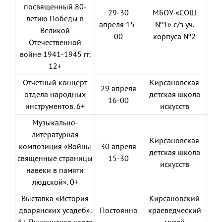
посвященный 80-
29-30
МБОУ «СОШ
летию Победы в
апреля 15-
№1» с/з уч.
Великой
00
корпуса №2
Отечественной
войне 1941-1945 гг.
12+
Отчетный концерт
Кирсановская
29 апреля
отдела народных
детская школа
16-00
инструментов. 6+
искусств
Музыкально-
литературная
Кирсановская
композиция «Войны
30 апреля
детская школа
священные страницы
15-30
искусств
навеки в памяти
людской». 0+
Выставка «История
Кирсановский
дворянских усадеб».
Постоянно
краеведческий