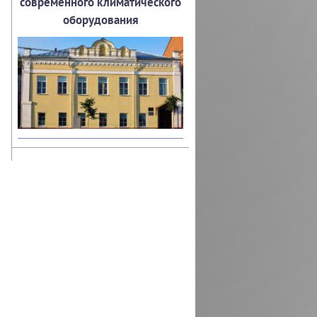
современного климатического
оборудования