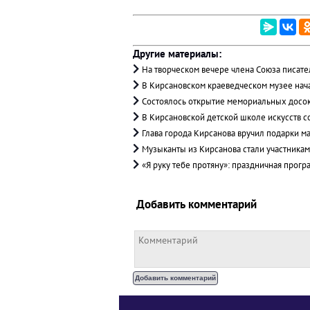
Другие материалы:
На творческом вечере члена Союза писат
В Кирсановском краеведческом музее нача
Состоялось открытие мемориальных досок
В Кирсановской детской школе искусств с
Глава города Кирсанова вручил подарки 
Музыканты из Кирсанова стали участника
«Я руку тебе протяну»: праздничная прог
Добавить комментарий