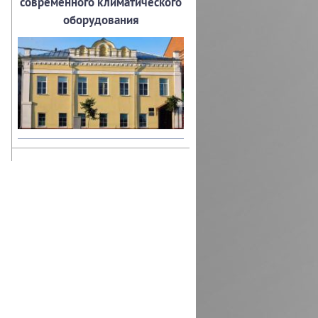
современного климатического
оборудования