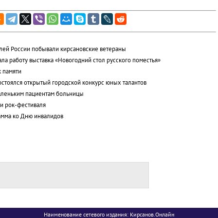
елей России побывали кирсановские ветераны
ла работу выставка «Новогодний стол русского поместья»
 памяти
остоялся открытый городской конкурс юных талантов
маленьким пациентам больницы
ми рок-фестиваля
рамма ко Дню инвалидов
Наименование сетевого издания: Кирсанов.Онлайн