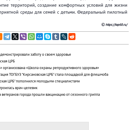
витие территорий, создание комфортных условий для жизни
приятной среды для семей с детьми. Федеральный пилотный
https://top68.ru/
демонстрировали заботу о своем здоровье
ская ЦРБ
» организована «Школа охраны репродуктивного здоровья»
тация ТОГБУЗ "Кирсановская ЦРБ" стала площадкой для флешмоба
вская ЦРБ" пополнился молодыми специалистами
троилась врач-целевик
а ветеранов города прошли вакцинацию от сезонного гриппа