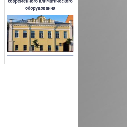
современного климатического
оборудования