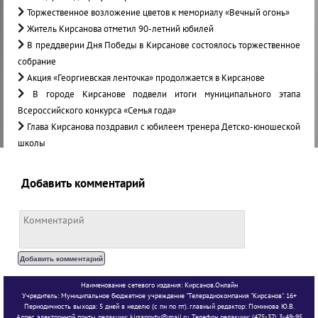
Торжественное возложение цветов к мемориалу «Вечный огонь»
Житель Кирсанова отметил 90-летний юбилей
В преддверии Дня Победы в Кирсанове состоялось торжественное
собрание
Акция «Георгиевская ленточка» продолжается в Кирсанове
В городе Кирсанове подвели итоги муниципального этапа
Всероссийского конкурса «Семья года»
Глава Кирсанова поздравил с юбилеем тренера Детско-юношеской
школы
Добавить комментарий
Наименование сетевого издания: Кирсанов.Онлайн
Учредитель: Муниципальное бюджетное учреждение "Телерадиокомпания "Кирсанов". 16+
Периодичность выхода: 5 дней в неделю (с пн по пт). главный редактор: Поминова Ю.В.
Адрес электронной почты редакции: kirsanovtv@mail.ru. Телефон редакции: (475-37) 3-49-95