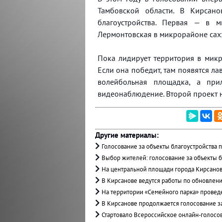
Тамбовской области. В Кирсан
благоустройства. Первая — в 
Лермонтовская в микрорайоне сахз
Пока лидирует территория в мик
Если она победит, там появятся л
волейбольная площадка, а при
видеонаблюдение. Второй проект н
Другие материалы:
Голосование за объекты благоустройства 
Выбор жителей: голосование за объекты б
На центральной площади города Кирсано
В Кирсанове ведутся работы по обновлен
На территории «Семейного парка» прове
В Кирсанове продолжается голосование за
Стартовало Всероссийское онлайн‑голосов