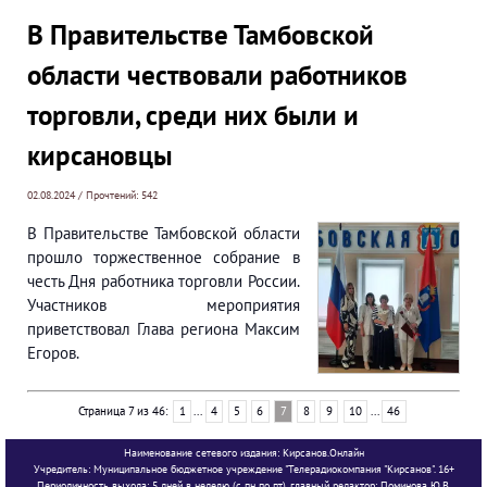
В Правительстве Тамбовской
области чествовали работников
торговли, среди них были и
кирсановцы
02.08.2024 / Прочтений: 542
В Правительстве Тамбовской области
прошло торжественное собрание в
честь Дня работника торговли России.
Участников мероприятия
приветствовал Глава региона Максим
Егоров.
Страница 7 из 46:
1
...
4
5
6
7
8
9
10
...
46
Наименование сетевого издания: Кирсанов.Онлайн
Учредитель: Муниципальное бюджетное учреждение "Телерадиокомпания "Кирсанов". 16+
Периодичность выхода: 5 дней в неделю (с пн по пт). главный редактор: Поминова Ю.В.