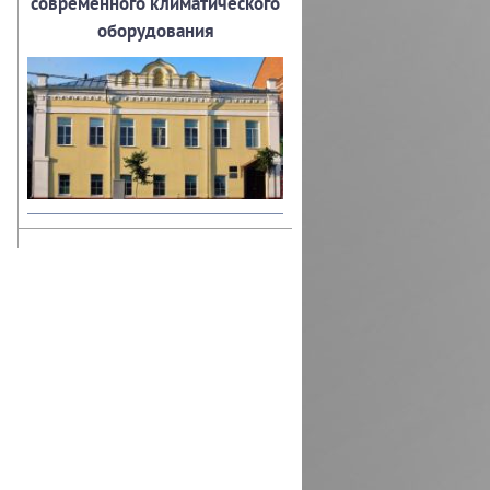
современного климатического
оборудования