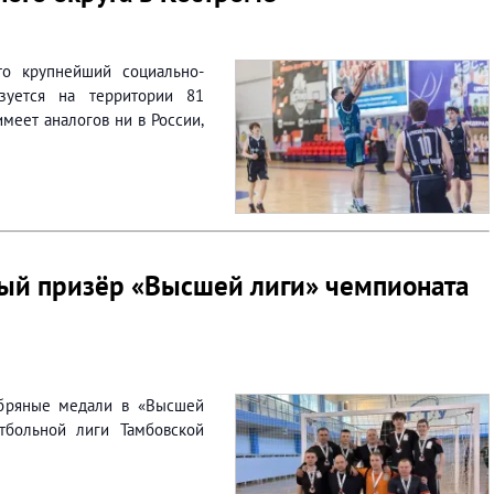
о крупнейший социально-
изуется на территории 81
меет аналогов ни в России,
ный призёр «Высшей лиги» чемпионата
ебряные медали в «Высшей
тбольной лиги Тамбовской