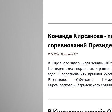
Команда Кирсанова - п
соревнований Президе
27.04.2026 / Прочтений: 217
В Кирсанове завершился зональный э
Президентских спортивных игр школ
года. В соревнованиях приняли учас
Рассказово, Умётского, Пичаев
Кирсановского и Гавриловского муниц
В Кирсанове прошёл О