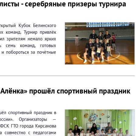
листы - серебряные призеры турнира
ткрытый Кубок Белинского
х команд. Турнир привлёк
ил зрителям немало ярких
ь семь команд, готовых
 и побороться за почётные
 «Алёнка» прошёл спортивный праздник
шёл спортивный праздник в
ссии». Организаторы —
ВФСК ГТО города Кирсанова
а совместно с педагогами