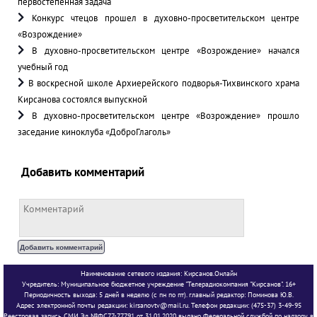
первостепенная задача
Конкурс чтецов прошел в духовно-просветительском центре
«Возрождение»
В духовно-просветительском центре «Возрождение» начался
учебный год
В воскресной школе Архиерейского подворья-Тихвинского храма
Кирсанова состоялся выпускной
В духовно-просветительском центре «Возрождение» прошло
заседание киноклуба «ДоброГлаголь»
Добавить комментарий
Наименование сетевого издания: Кирсанов.Онлайн
Учредитель: Муниципальное бюджетное учреждение "Телерадиокомпания "Кирсанов". 16+
Периодичность выхода: 5 дней в неделю (с пн по пт). главный редактор: Поминова Ю.В.
Адрес электронной почты редакции: kirsanovtv@mail.ru. Телефон редакции: (475-37) 3-49-95
Реестровая запись СМИ Эл №ФС77-77791 от 31.01.2020 выдано Федеральной службой по надзору в