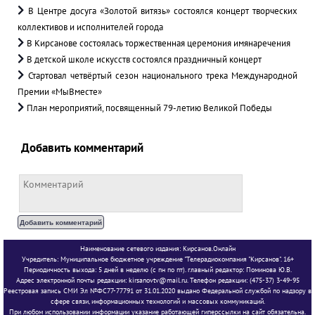
В Центре досуга «Золотой витязь» состоялся концерт творческих
коллективов и исполнителей города
В Кирсанове состоялась торжественная церемония имянаречения
В детской школе искусств состоялся праздничный концерт
Стартовал четвёртый сезон национального трека Международной
Премии «МыВместе»
План мероприятий, посвященный 79-летию Великой Победы
Добавить комментарий
Наименование сетевого издания: Кирсанов.Онлайн
Учредитель: Муниципальное бюджетное учреждение "Телерадиокомпания "Кирсанов". 16+
Периодичность выхода: 5 дней в неделю (с пн по пт). главный редактор: Поминова Ю.В.
Адрес электронной почты редакции: kirsanovtv@mail.ru. Телефон редакции: (475-37) 3-49-95
Реестровая запись СМИ Эл №ФС77-77791 от 31.01.2020 выдано Федеральной службой по надзору в
сфере связи, информационных технологий и массовых коммуникаций.
При любом использовании информации указание работающей гиперссылки на сайт обязательна.