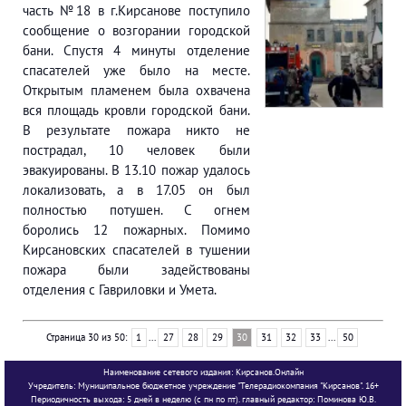
часть №18 в г.Кирсанове поступило
сообщение о возгорании городской
бани. Спустя 4 минуты отделение
спасателей уже было на месте.
Открытым пламенем была охвачена
вся площадь кровли городской бани.
В результате пожара никто не
пострадал, 10 человек были
эвакуированы. В 13.10 пожар удалось
локализовать, а в 17.05 он был
полностью потушен. С огнем
боролись 12 пожарных. Помимо
Кирсановских спасателей в тушении
пожара были задействованы
отделения с Гавриловки и Умета.
Страница 30 из 50:
1
...
27
28
29
30
31
32
33
...
50
Наименование сетевого издания: Кирсанов.Онлайн
Учредитель: Муниципальное бюджетное учреждение "Телерадиокомпания "Кирсанов". 16+
Периодичность выхода: 5 дней в неделю (с пн по пт). главный редактор: Поминова Ю.В.