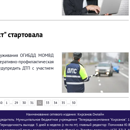
т" стартовала
служивания ОГИБДД МОМВД
перативно-профилактическая
едупредить ДТП с участием
50:
1
...
29
30
31
32
33
34
35
...
50
Наименование сетевого издания: Кирсанов.Онлайн
редитель: Муниципальное бюджетное учреждение "Телерадиокомпания "Кирсанов". 
Периодичность выхода: 5 дней в неделю (с пн по пт). главный редактор: Поминова Ю.В
с электронной почты редакции: kirsanovtv@mail.ru. Телефон редакции: (475-37) 3-