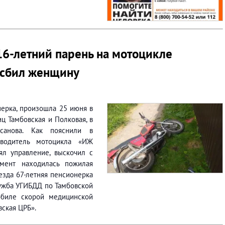
16-летний парень на мотоцикле
 сбил женщину
онерка, произошла 25 июня в
иц Тамбовская и Полковая, в
анова. Как пояснили в
 водитель мотоцикла «ИЖ
ял управление, выскочил с
омент находилась пожилая
аезда 67-летняя пенсионерка
лужба УГИБДД по Тамбовской
биле скорой медицинской
ская ЦРБ».