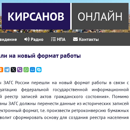
КИРСАНОВ
ОНЛАЙН
видение
Радио
НПА
Контакты
шли на новый формат работы
ы ЗАГС России перешли на новый формат работы в связи с
атацию федеральной государственной информационной
й реестр записей актов гражданского состояния». Помимо
рганы ЗАГС должны перенести данные из исторических записей
лектронный формат, т.е. произвести ретроконверсию бумажных
озволит сформировать основу для создания реестра населения